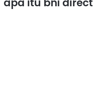
apa itu bni direct
Bisnis
Transaksi di BNI Direct Lebih
Mudah untuk Transaksi
Perbankan
October 1, 2025
1
51