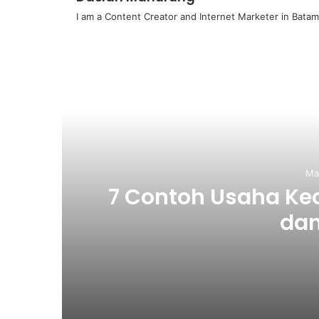
I am a Content Creator and Internet Marketer in Batam
R
Ma
7 Contoh Usaha Ke
dan
March 10, 2026