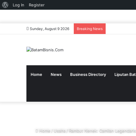
About
Log In
Register
WordPress
Sunday, August 9 2026
Breaking News
Home
News
Business Directory
Liputan Ba
Home
/
Usaha
/
Rambut Nenek: Camilan Legendari