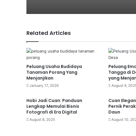
7 Contoh Usaha Kecil Menengah yan
March 8, 2026
Related Articles
Cara Mengurus Izin Usaha di Kota 
March 1, 2026
Peluang Usaha Budidaya
Peluang Em
Tips Memulai Usaha Travel dan Tran
Tanaman Porang Yang
Tangga di D
Menjanjikan
yang Menjan
January 17, 2026
August 9, 202
March 1, 2026
Hobi Jadi Cuan: Panduan
Cuan Elegan!
Usaha Home Industry di Kepulauan R
Lengkap Memulai Bisnis
Pernik Perak
Fotografi di Era Digital
Daun
August 8, 2025
August 10, 20
February 27, 2026
Tips Memilih Lokasi Strategis untuk