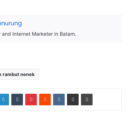
anurung
 and Internet Marketer in Batam.
n rambut nenek
LinkedIn
Tumblr
Pinterest
Reddit
VKontakte
Share via Email
Print