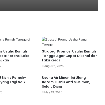
g Unik dan Kreatif
Batam Kepulauan Riau
as Usaha Rumah
Strategi Promosi Usaha Rumah
sportasi di Wilayah Kepulauan Riau
esa: Potensi Lokal
Tangga Agar Cepat Dikenal dan
jikan
Laku Keras
5
August 1, 2025
 Bisnis Pernak-
Usaha Air Minum Isi Ulang
iau: Ide Kreatif dan Modal Minimal
 yang Lagi Naik
Batam: Bisnis Anti Musiman,
Selalu Dicari!
25
May 19, 2025
 Usaha di Batam dan Sekitarnya