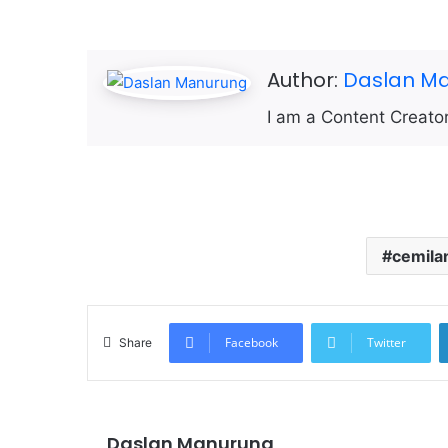
Author:
Daslan M
I am a Content Creator
cemila
Facebook
Twitter
Share
Daslan Manurung