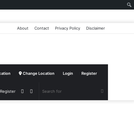
About
Contact
Privacy Policy
Disclaimer
cation
Change Location
Login
Register
Sidebar
Switch
Search
 Register
skin
for