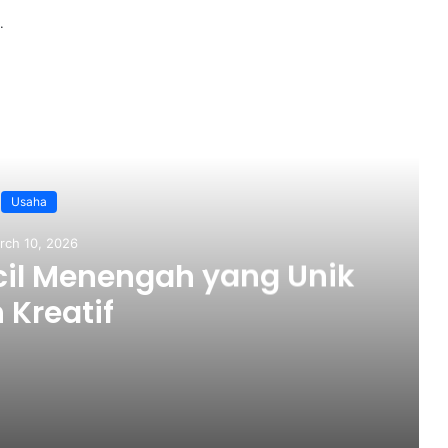
.
ead Next
Usaha
rch 10, 2026
cil Menengah yang Unik
 Kreatif