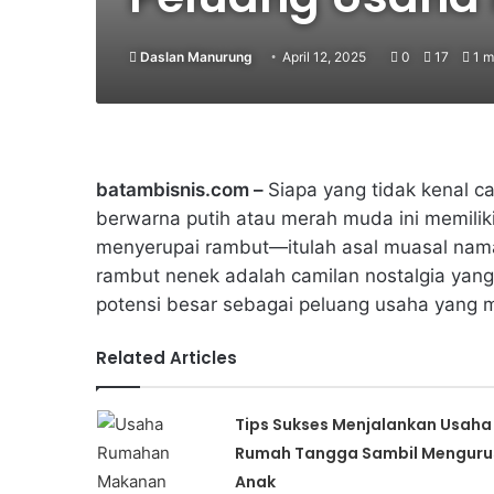
Daslan Manurung
April 12, 2025
0
17
1 m
batambisnis.com –
Siapa yang tidak kenal c
berwarna putih atau merah muda ini memiliki
menyerupai rambut—itulah asal muasal nama
rambut nenek adalah camilan nostalgia yang
potensi besar sebagai peluang usaha yang
Related Articles
Tips Sukses Menjalankan Usaha
Rumah Tangga Sambil Menguru
Anak