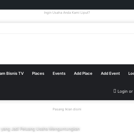
Ingin Usaha Anda Kami Liput?
tam Bisnis TV
Places
Events
Add Place
Add Event
Lo
Login or
Pasang Iklan disini
s yang Jadi Peluang Usaha Menguntungkan