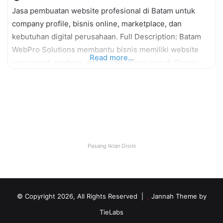
Jasa pembuatan website profesional di Batam untuk
company profile, bisnis online, marketplace, dan
kebutuhan digital perusahaan. Full Description: Batam
WebPro Solutions membantu bisnis memiliki website
Read more...
yang cepat, modern, dan mudah ditemukan di Google.
Kami menyediakan website untuk perusahaan, toko
online, restoran, hotel, dan bisnis jasa. Setiap website
dibuat dengan desain responsive agar nyaman
digunakan melalui komputer maupun smartphone.
Services: Company
Pasang Iklan Disini
© Copyright 2026, All Rights Reserved |
Jannah Theme by
TieLabs