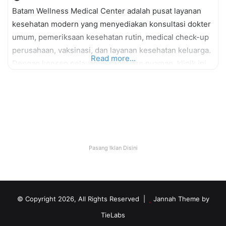
Batam Wellness Medical Center adalah pusat layanan
kesehatan modern yang menyediakan konsultasi dokter
umum, pemeriksaan kesehatan rutin, medical check-up
perusahaan, vaksinasi, dan layanan kesehatan keluarga.
Read more...
Dengan konsep pelayanan cepat dan nyaman, klinik ini
menjadi solusi kesehatan bagi masyarakat Batam dan
pekerja industri. Services: General Practitioner
Consultation Medical Check Up (MCU) Health Screening
Corporate Medical Service Vaccination Laboratory Test
Note: Ini
Pasang Iklan Disini
© Copyright 2026, All Rights Reserved |
Jannah Theme by
TieLabs