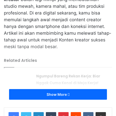
studio mewah, kamera mahal, atau tim produksi
profesional. Di era digital sekarang, kamu bisa
memulai langkah awal menjadi content creator
hanya dengan smartphone dan koneksi internet.
Artikel ini akan membimbing kamu melewati tahap-
tahap awal untuk menjadi Konten kreator sukses
meski tanpa modal besar.
Related Articles
Ngumpul Bareng Rekan Kerja: Biar
Nggak Cuma Kenal di Meja Kerja!
August 3, 2025
Show More
Kesalahan Umum dalam Mengelola
Sosial Media Bisnis dan Cara
LinkedIn
Tumblr
Pinterest
Reddit
VKontakte
Share via Email
Menghindarinya