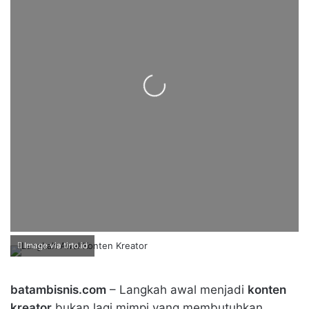
Loading...
Image via tirto.id
batambisnis.com
– Langkah awal menjadi
konten
kreator
bukan lagi mimpi yang membutuhkan