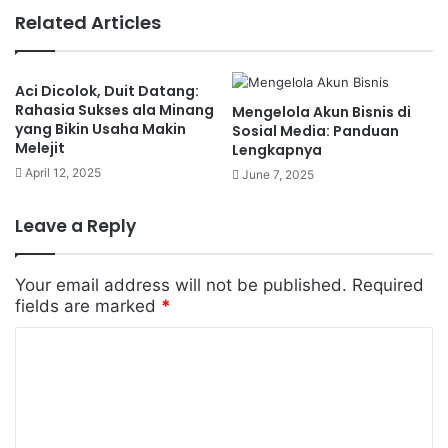
Related Articles
Pelajari Dasar-dasar Pembuatan Konten sebagai
Langkah Awal Konten Kreator
Buat Konten Pertama Tanpa Takut Salah
Konsistensi dan Jadwal Upload
Aci Dicolok, Duit Datang:
Membangun Personal Branding
Rahasia Sukses ala Minang
Mengelola Akun Bisnis di
yang Bikin Usaha Makin
Gunakan SEO & Hashtag
Sosial Media: Panduan
Melejit
Lengkapnya
Bangun Komunitas dan Interaksi
Monetisasi Tanpa Modal Besar
April 12, 2025
June 7, 2025
Kesimpulan
Leave a Reply
Langkah awal menjadi konten kreator
yang paling
penting adalah
menemukan passion dan niche
.
Your email address will not be published.
Required
Menjadi konten kreator bukan sekadar ikut-ikutan
fields are marked
*
tren. Kamu perlu fokus pada topik yang benar-
C
benar kamu sukai, karena konsistensi akan sangat
o
dibutuhkan.
m
Contoh niche populer
:
m