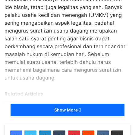
ide bisnis, tetapi juga legalitas yang sah. Banyak
pelaku usaha kecil dan menengah (UMKM) yang
sering mengabaikan aspek legalitas, padahal
mengurus surat izin usaha dagang merupakan
salah satu syarat penting agar bisnis dapat
berkembang secara profesional dan terhindar dari
masalah hukum di kemudian hari. Sebelum
memulai suatu usaha, terlebih dahulu harus
memahami bagaimana cara mengurus surat izin
untuk usaha dagang.
Related Articles
Show More
Tips Sukses Menjalankan Usaha Rumah
Tangga Sambil Mengurus Anak
May 10, 2026
LinkedIn
Tumblr
Pinterest
Reddit
VKontakte
Share via Email