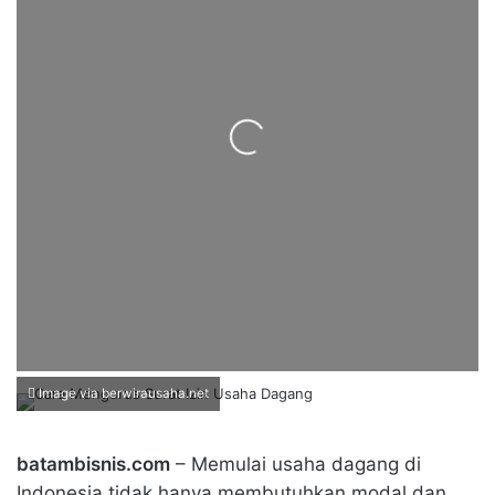
Loading...
Image via berwirausaha.net
batambisnis.com
– Memulai usaha dagang di
Indonesia tidak hanya membutuhkan modal dan