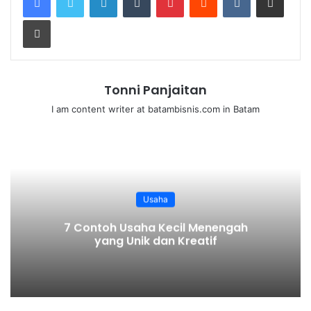
Print
Modal Minim Untung Maksimal: Usaha
Rumah Tangga Era Digital
April 28, 2026
Tonni Panjaitan
I am content writer at batambisnis.com in Batam
Daftar isi
Mengapa Surat Izin Usaha Dagang Penting untuk Setiap
Pengusaha?
Jenis-Jenis Surat Izin Usaha Dagang di Indonesia
Checklist Dokumen untuk Mengurus Surat Izin Usaha
Usaha
Dagang
Langkah-Langkah Cara Mengurus Surat Izin Usaha
7 Contoh Usaha Kecil Menengah
Dagang dari Nol
yang Unik dan Kreatif
1. Menentukan Bentuk Usaha
2. Membuat Akun di OSS RBA
3. Mengajukan NIB (Nomor Induk Berusaha)
4. Mengurus SIUP (Jika Diperlukan)
5. Mengurus NPWP Usaha