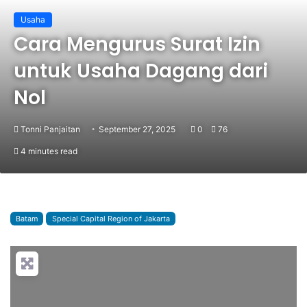
Usaha
Cara Mengurus Surat Izin
untuk Usaha Dagang dari
Nol
Tonni Panjaitan
September 27, 2025
0
76
4 minutes read
Batam
Special Capital Region of Jakarta