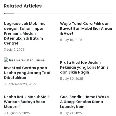
6. Mengurus Izin Lokasi/Lingkungan (Jika Relevan)
Related Articles
7. Mengurus Izin Sektoral Tambahan
Estimasi Biaya Mengurus Surat Izin Usaha
Contoh Kasus: Proses Izin Usaha Warung Kopi
Upgrade Jok Mobilmu
Wajib Tahu! Cara Pilih dan
Kendala Umum dalam Mengurus Izin Usaha
dengan Bahan Impor
Rawat Ban Mobil Biar Aman
Tips Praktis Agar Proses Izin Usaha Lancar
Premium, Mudah
& Awet
Manfaat Jangka Panjang Memiliki Izin Usaha
Ditemukan di Batam
July 16, 2025
Centre!
Kesimpulan
July 9, 2025
Prata Hits! Ide Jualan
Surat izin usaha dagang
memiliki izin resmi bukan
Kekinian yang Laris Manis
Investasi Cerdas pada
hanya soal kepatuhan hukum, melainkan juga kunci
dan Bikin Nagih
Usaha yang Jarang Tapi
agar usaha bisa berkembang lebih cepat dan
Dibutuhkan
July 30, 2025
dipercaya oleh berbagai pihak. Tanpa legalitas,
September 20, 2025
usaha bisa terhambat saat ingin mengajukan
pinjaman, mengikuti tender, atau bahkan
Usaha Batik Masuk Mall:
Cuci Sendiri, Hemat Waktu
Warisan Budaya Rasa
& Uang: Kenalan Sama
berpotensi terkena sanksi hukum.
Modern!
Laundry Koin!
August 15, 2025
July 21, 2025