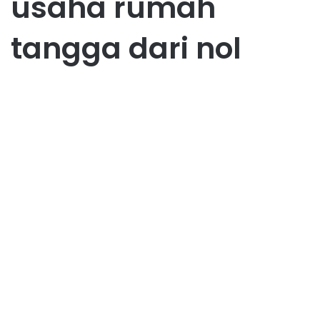
usaha rumah
tangga dari nol
Usaha
Panduan Lengkap Memulai
Usaha Rumah Tangga dari
Nol untuk Pemula
July 18, 2025
0
66