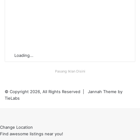
Loading...
Pasang Iklan Disini
© Copyright 2026, All Rights Reserved |
Jannah Theme by
TieLabs
Back
to
top
button
Change Location
Find awesome listings near you!