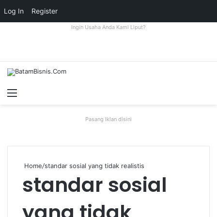
Log In
Register
Ingin Usaha Anda Kami Liput?
Menu
S
fo
Pasang Iklan disini
Home
/
standar sosial yang tidak realistis
standar sosial
yang tidak