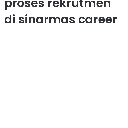
proses rekrutmen
di sinarmas career
Karir
Sinarmas Career: Peluang
Kerja, Jenjang Karir, dan Tips
Sukses Bergabung dengan
Sinar Mas Group
August 18, 2025
0
42