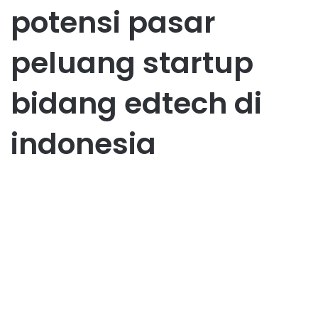
potensi pasar
peluang startup
bidang edtech di
indonesia
Bisnis
Peluang Startup Bidang
EdTech Produk Pembelajaran
Interaktif
October 22, 2025
0
35