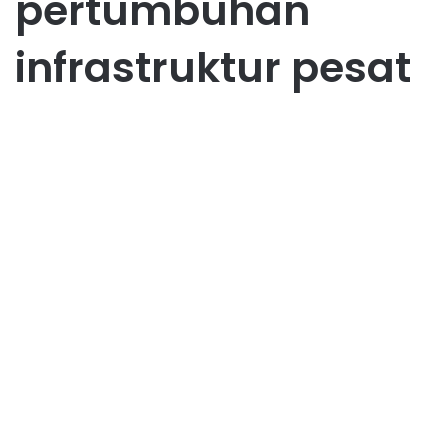
pertumbuhan
infrastruktur pesat
Bisnis
Bisnis Flipping Properti di
Batam: Untung Cepat dari
Renovasi Pintar
August 5, 2025
1
13