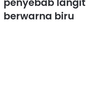
penyebab langit
berwarna biru
Umum
Mengapa Langit Berwarna
Biru? Penjelasan yang Mudah
Dipahami
May 29, 2025
0
42