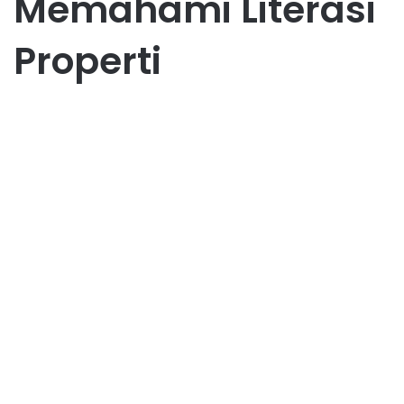
Memahami Literasi
Properti
Bisnis
Investasi Rumah Pertama:
Tips dan Trik Anti Rugi
March 30, 2026
0
30