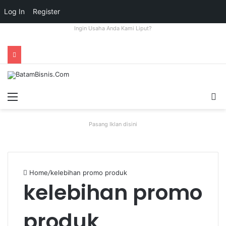
Log In
Register
Ingin Usaha Anda Kami Liput?
Menu
S
fo
Pasang Iklan disini
Home
/
kelebihan promo produk
kelebihan promo
produk