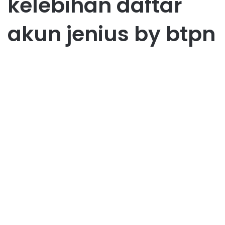
kelebihan daftar
akun jenius by btpn
Tutorial
Daftar Akun Jenius by BTPN
Terbaru 2025 Mudah dan
Online
November 4, 2025
0
70