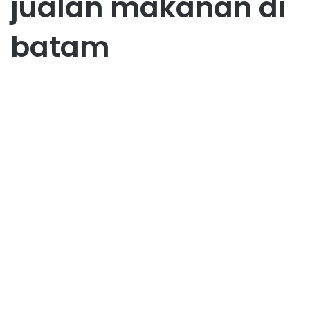
jualan makanan di
batam
UMKM Batam
Jualan Makanan dan
Minuman: Bisnis Menjanjikan
dengan Modal Terjangkau
April 18, 2025
0
21