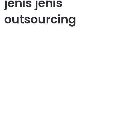
jenis jenis
outsourcing
Bisnis
Outsourcing Pilihan Tepat
atau Risiko bagi Perusahaan
Anda?
October 3, 2025
0
56