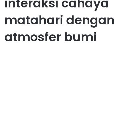
interaksi cahaya
matahari dengan
atmosfer bumi
Umum
Mengapa Langit Berwarna
Biru? Penjelasan yang Mudah
Dipahami
May 29, 2025
0
42