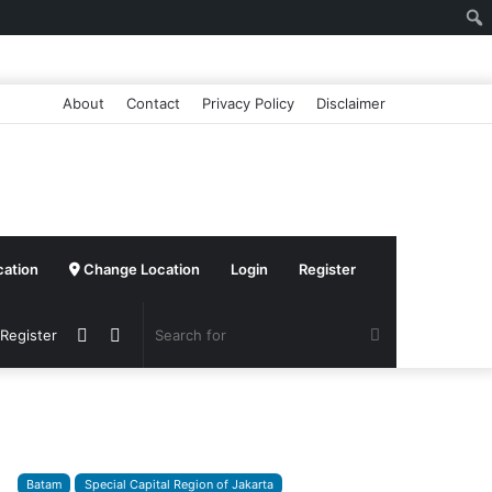
About
Contact
Privacy Policy
Disclaimer
cation
Change Location
Login
Register
Sidebar
Switch
Search
 Register
skin
for
Batam
Special Capital Region of Jakarta