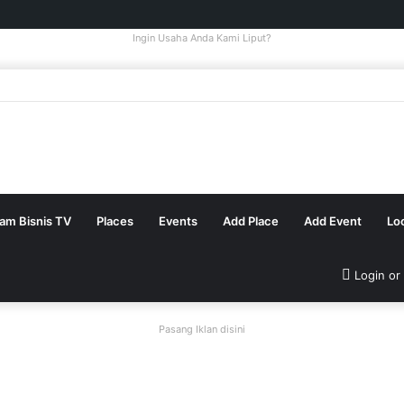
Ingin Usaha Anda Kami Liput?
tam Bisnis TV
Places
Events
Add Place
Add Event
Lo
Login or
Pasang Iklan disini