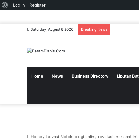
About
Log In
Register
WordPress
Saturday, August 8 2026
Breaking News
Home
News
Business Directory
Liputan Ba
Home
/
Inovasi Bioteknologi paling revolusioner saat ini