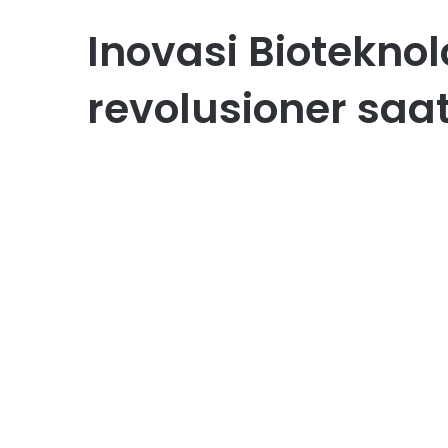
Inovasi Bioteknol
revolusioner saat
AI Technology
Inovasi Bioteknologi:
Produk Baru untuk
Kehidupan Lebih Sehat
December 5, 2025
0