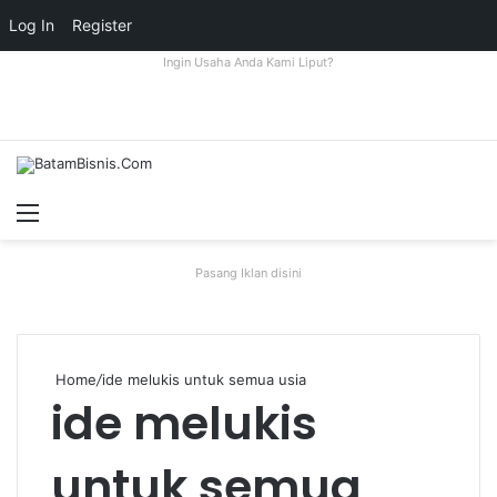
Log In
Register
Ingin Usaha Anda Kami Liput?
Menu
S
fo
Pasang Iklan disini
Home
/
ide melukis untuk semua usia
ide melukis
untuk semua