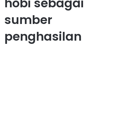
hobi sebagai
sumber
penghasilan
Hobby
Hobi Menjadi Sumber
Penghasilan: Mengubah
Passion Jadi Uang
April 12, 2026
0
38