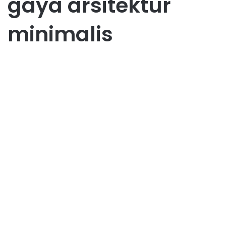
gaya arsitektur
minimalis
Karir
10 Gaya Arsitektur Terpopuler
yang Harus Kamu Ketahui
September 10, 2025
1
119