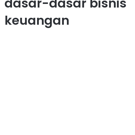
dasar-dasar bisnis
keuangan
Hobby
Hobi Menjadi Sumber
Penghasilan: Mengubah
Passion Jadi Uang
April 12, 2026
0
38