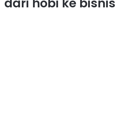
dari hobi ke bisnis
Hobby
Hobi Menjadi Sumber
Penghasilan: Mengubah
Passion Jadi Uang
April 12, 2026
0
38