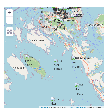
+
−
Leaflet
| Map data ©
OpenStreetMap
contributors