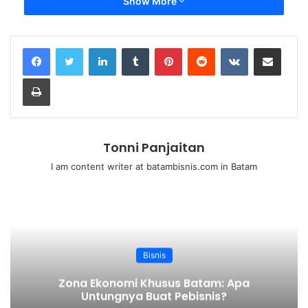
Show More
Memulai Bisnis Sewa Properti di Batam
dengan Hasil Maksimal
LinkedIn
Tumblr
Pinterest
Reddit
VKontakte
Share via Email
April 23, 2026
Print
Menjual Properti di Batam Lewat
Platform Digital dan Tips Ampuh
April 19, 2026
Tonni Panjaitan
I am content writer at batambisnis.com in Batam
Daftar Isi
Apa Itu Ekonomi Biru?
Mengapa Ekonomi Biru Adalah Masa Depan Dunia?
1. Penyedia Pangan Global
2. Energi Terbarukan dari Laut
Bisnis
3. Pariwisata Bahari
4. Jalur Perdagangan Internasional
Zona Ekonomi Khusus Batam: Apa
5. Solusi Perubahan Iklim
Untungnya Buat Pebisnis?
Cara Mengoptimalkan Sumber Daya Laut Secara