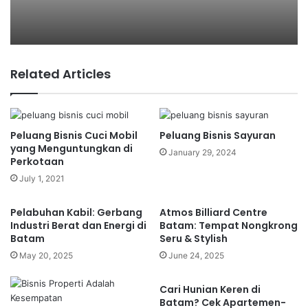
Berkelanjutan
1. Perikanan Berkelanjutan
2. Akuakultur Ramah Lingkungan
3. Energi Laut Terbarukan
4. Ekowisata Bahari
Related Articles
5. Transportasi Laut Ramah Lingkungan
Studi Kasus Sukses Ekonomi Biru
Tantangan dalam Mewujudkan Ekonomi Biru
Ekonomi Biru di Indonesia: Potensi dan Realitas
Peluang Bisnis Cuci Mobil
Peluang Bisnis Sayuran
Strategi Global Menuju Ekonomi Biru
yang Menguntungkan di
January 29, 2024
Rekomendasi Strategi untuk Indonesia
Perkotaan
Masa Depan Ekonomi Biru: Dari Lokal ke Global
July 1, 2021
Kesimpulan
Pelabuhan Kabil: Gerbang
Atmos Billiard Centre
Industri Berat dan Energi di
Batam: Tempat Nongkrong
Batam
Seru & Stylish
Menurut laporan
World Bank (2023)
, nilai ekonomi
May 20, 2025
June 24, 2025
laut global diperkirakan mencapai
USD 2,5 triliun
per tahun
, menjadikannya salah satu sektor
Cari Hunian Keren di
ekonomi terbesar di dunia. Jika dikelola
Batam? Cek Apartemen-