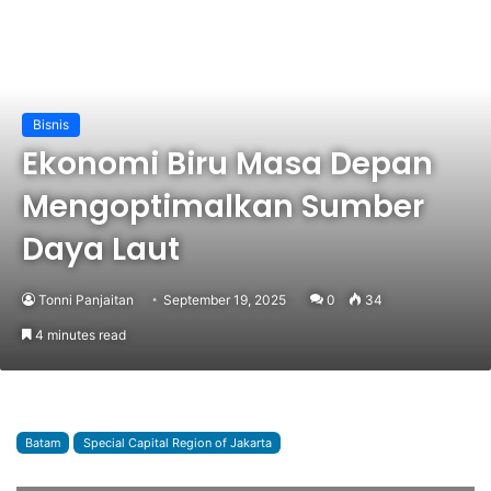
Bisnis
Ekonomi Biru Masa Depan
Mengoptimalkan Sumber
Daya Laut
Tonni Panjaitan
September 19, 2025
0
34
4 minutes read
Batam
Special Capital Region of Jakarta