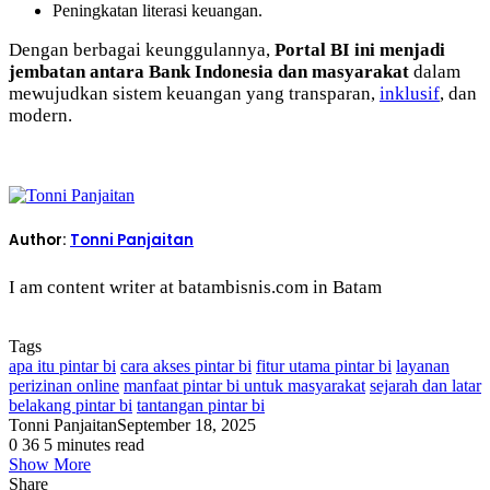
Peningkatan literasi keuangan.
Dengan berbagai keunggulannya,
Portal BI ini menjadi
jembatan antara Bank Indonesia dan masyarakat
dalam
mewujudkan sistem keuangan yang transparan,
inklusif
, dan
modern.
Author:
Tonni Panjaitan
I am content writer at batambisnis.com in Batam
Tags
apa itu pintar bi
cara akses pintar bi
fitur utama pintar bi
layanan
perizinan online
manfaat pintar bi untuk masyarakat
sejarah dan latar
belakang pintar bi
tantangan pintar bi
Tonni Panjaitan
September 18, 2025
0
36
5 minutes read
Show More
Share