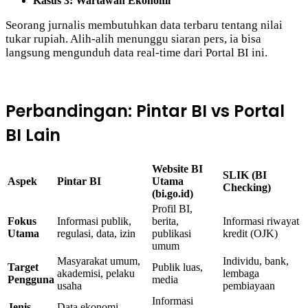
Kasus 3: Wartawan Ekonomi
Seorang jurnalis membutuhkan data terbaru tentang nilai
tukar rupiah. Alih-alih menunggu siaran pers, ia bisa
langsung mengunduh data real-time dari Portal BI ini.
Perbandingan: Pintar BI vs Portal
BI Lain
Website BI
SLIK (BI
Aspek
Pintar BI
Utama
Checking)
(bi.go.id)
Profil BI,
Fokus
Informasi publik,
berita,
Informasi riwayat
Utama
regulasi, data, izin
publikasi
kredit (OJK)
umum
Masyarakat umum,
Individu, bank,
Target
Publik luas,
akademisi, pelaku
lembaga
Pengguna
media
usaha
pembiayaan
Informasi
Jenis
Data ekonomi,