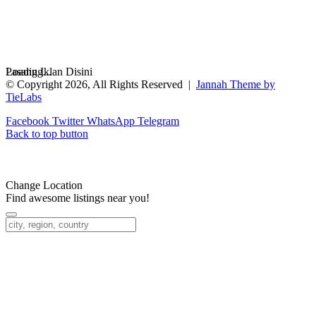
Loading...
Pasang Iklan Disini
© Copyright 2026, All Rights Reserved |
Jannah Theme by
TieLabs
Facebook
Twitter
WhatsApp
Telegram
Back to top button
Change Location
Find awesome listings near you!
Change Location