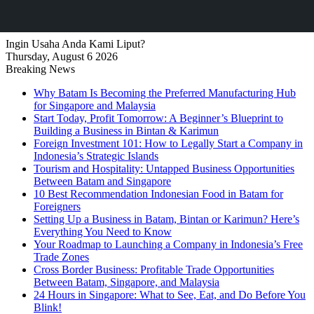
Ingin Usaha Anda Kami Liput?
Thursday, August 6 2026
Breaking News
Why Batam Is Becoming the Preferred Manufacturing Hub
for Singapore and Malaysia
Start Today, Profit Tomorrow: A Beginner’s Blueprint to
Building a Business in Bintan & Karimun
Foreign Investment 101: How to Legally Start a Company in
Indonesia’s Strategic Islands
Tourism and Hospitality: Untapped Business Opportunities
Between Batam and Singapore
10 Best Recommendation Indonesian Food in Batam for
Foreigners
Setting Up a Business in Batam, Bintan or Karimun? Here’s
Everything You Need to Know
Your Roadmap to Launching a Company in Indonesia’s Free
Trade Zones
Cross Border Business: Profitable Trade Opportunities
Between Batam, Singapore, and Malaysia
24 Hours in Singapore: What to See, Eat, and Do Before You
Blink!