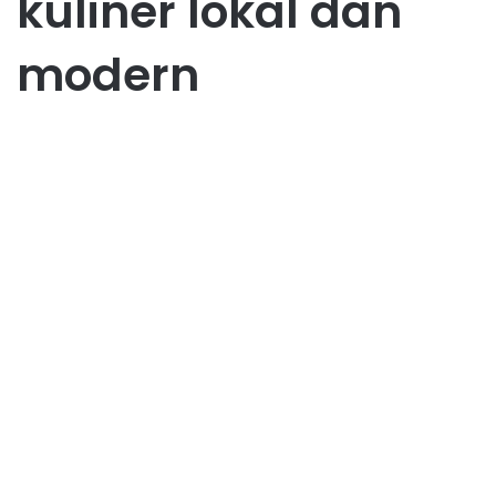
kuliner lokal dan
modern
UMKM Bintan
Memulai UMKM di Bintan
untuk Pemula Panduan
Lengkapnya
June 7, 2025
0
41