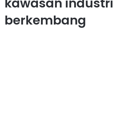
kawasan industri
berkembang
UMKM Bintan
Memulai UMKM di Bintan
untuk Pemula Panduan
Lengkapnya
June 7, 2025
0
41